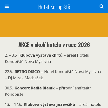
Hotel Konopiště
AKCE v okolí hotelu v roce 2026
2. – 3.5.
Klubová výstava chrtů
– areál Hotelu
Konopiště Nová Myslivna
22.5.
RETRO DISCO –
Hotel Konopiště Nová Myslivna
– DJ Mirek Macháček
30.5.
Koncert Radia Blaník
– přírodní amfiteátr
Konopiště
13. – 14.6.
Klubová výstava jezevčíků
– areál hotelu